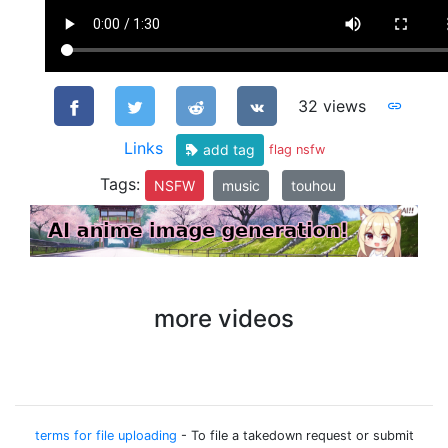
32 views
Links
add tag
flag nsfw
Tags:
NSFW
music
touhou
more videos
terms for file uploading
- To file a takedown request or submit